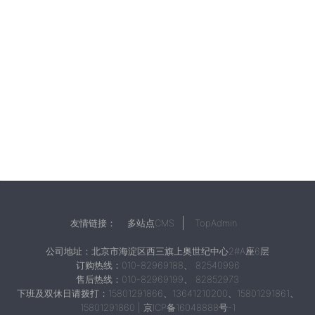
友情链接：
多站点CMS
TopAdmin
公司地址：北京市海淀区西三旗上奥世纪中心2#A座6层
订购热线：010-82969188、 82540996
售后热线：010-82969199、 82852973
下班及双休日请拨打：15801291866、13641210200、15801291861、
15801291860 |
京ICP备16048888号-1