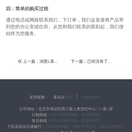
四：简单的购买过程
通过电话或网路联系我们，下订单，我们会直接将产品寄
到您的办公室或住所。从您和我们联系的那刻起，我们便
始终为您服务。
上一篇：润普L系列1800小时数码录音电话机
下一篇：已经没有了
友情链接：
多站点CMS
TopAdmin
公司地址：北京市海淀区西三旗上奥世纪中心2#A座6层
订购热线：010-82969188、 82540996
售后热线：010-82969199、 82852973
下班及双休日请拨打：15801291866、13641210200、15801291861、